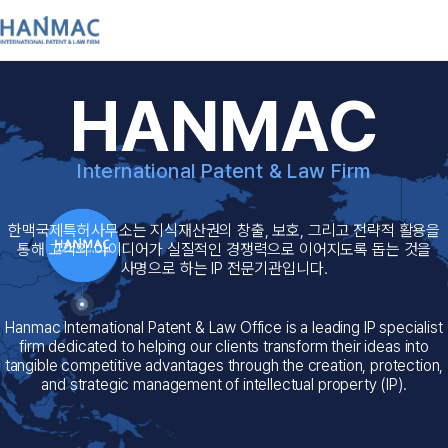
회사소개
인사말
업무분야
HANMAC INTERNATIONAL PATENT & LAW FIRM
연혁
구성원
오시는길
한맥(韓脈)은 지식재산의 힘으로
용을
을
미래를 설계합니다.
기술거래플랫폼
Hanmac is committed to shaping t
판매기술목록
공지&자료
ist
future through the strategic pow
o
판매기술등록
on,
of intellectual property.
구매신청/사업화
수요기술요청