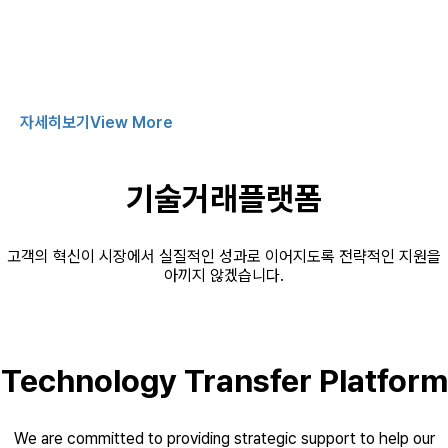
dedicated to helping our clients transform their ideas into tangible
competitive advantages through the creation, protection, and
strategic management of intellectual property (IP).
자세히보기
View More
기술거래플랫폼
고객의 혁신이 시장에서 실질적인 성과로 이어지도록 전략적인 지원을
아끼지 않겠습니다.
Technology Transfer Platform
We are committed to providing strategic support to help our