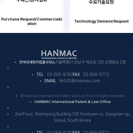
수요기술요청
Purchase Request/Commercializ
Technology Demand Request
ation
서울특별시 강남구 역삼로 136 신명빌딩 2층
한맥국제특허법률사무소
TEL
02-556-8772
FAX
02-556-9772
EMAIL
lbr525@ihanmac.com
©Hanmac International Patent and Law Firm All rights reserved.
HANMAC international Patent & Law Office
2nd Floor, Shinmyung Building 136 Yeoksam-ro, Gangnam-gu
Seoul, South Korea
TEL
02-556-8772
FAX
02-556-9772