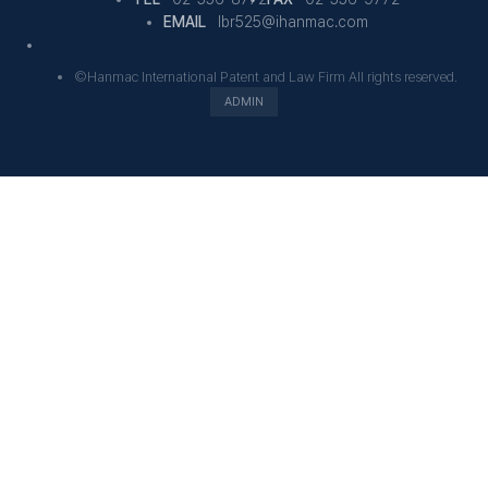
EMAIL
lbr525@ihanmac.com
©Hanmac International Patent and Law Firm All rights reserved.
ADMIN