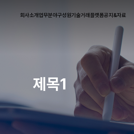
회사소개
업무분야
구성원
기술거래플랫폼
공지&자료
제목1