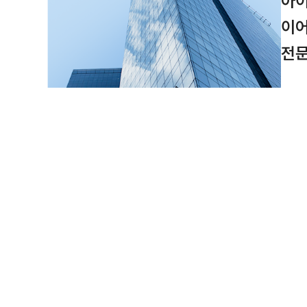
아
이어
전문
저희는
강력한
나아가
출원부
다년간
대한 
물론,
지식재
아울러