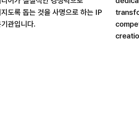
이디어가 실질적인 경쟁력으로
dedicat
지도록 돕는 것을 사명으로 하는 IP
transfo
기관입니다.
compet
creatio
manage
 R&D 현장에서 탄생한 소중한 아이디어가 명확하고
 권리로 성장하고,
(IP).
 기업의 지속 가능한 경쟁력으로 연결될 수 있도록
터 등록, 활용에 이르는 전 과정을 함께합니다.
We guide ou
from initial
 축적된 기술 분야별 전문성과 국내외 지식재산 법제에
ensuring th
깊은 이해를 바탕으로, 특허·실용신안·상표·디자인 출원은
evolve into
 심판 및 분쟁 대응, 해외 출원, IP 포트폴리오 구축 등
term busin
산의 전 주기를 아우르는 종합적인 서비스를 제공합니다.
Backed by y
, 기술가치평가, 기술이전, 사업화 전략 등 기업의 성장을