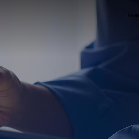
KR
EN