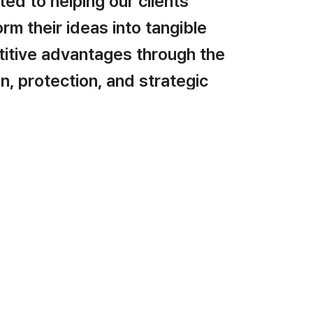
ed to helping our clients
rm their ideas into tangible
itive advantages through the
n, protection, and strategic
ment of intellectual property
r clients through every step of the IP process—
 application to registration and commercialization—
at valuable innovations born in the R&D phase
 strong and enforceable IP rights that drive long-
ess success.
ears of experience and deep expertise in various