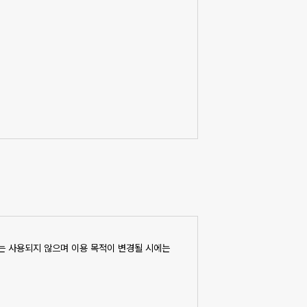
통해 공시한다
‘전자거래기본법’, ‘전자서명법’, ‘정보통신망
도로는 사용되지 않으며 이용 목적이 변경될 시에는