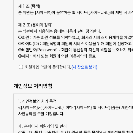
제 1 조 (목적)
본 약관은 {사이트명}이 운영하는 웹 사이트({사이트URL})의 제반 서
제 2 조 (용어의 정의)
본 약관에서 사용하는 용어는 다음과 같이 정의한다.
①회원 : 기본 회원 정보를 입력하였고, 회사와 서비스 이용계약을 체
②아이디(ID) : 회원식별과 회원의 서비스 이용을 위해 회원이 선정하
③비밀번호(Password) : 회원이 통신상의 자신의 비밀을 보호하기 
④해지 : 회사 또는 회원에 의한 이용계약의 종료
회원가입 약관에 동의합니다.
(새 창으로 보기)
제 3 조 (약관의 공시 및 효력과 변경)
①본 약관은 회원가입 화면에 게시하여 공시하며 회사는 사정변경 및 영
②본 약관 및 차후 회사사정에 따라 변경된 약관은 이용자에게 공시함으
개인정보 처리방침
제 4 조 (약관 외 준칙)
본 약관에 명시되지 않은 사항이 전기통신기본법, 전기통신사업법, 정보통신
1. 개인정보의 처리 목적
이용촉진등에 관한 법률’, ‘소비자보호법’ 등 기타 관계 법령에 규정되어
<{사이트명}>('{사이트URL}' 이하 '{사이트명} 웹 사이트')은(는
사전동의를 구할 예정입니다.
제 2 장 이용계약
가. 홈페이지 회원가입 및 관리
각종 고지·통지, 고충처리, 입사지원관련 등을 목적으로 개인정보를 처